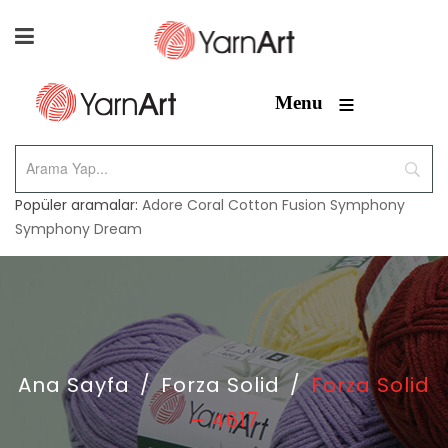
≡
Menu
Popüler aramalar:
Adore
Coral
Cotton Fusion
Symphony
Symphony Dream
Ana Sayfa
/
Forza Solid
/
Forza Solid
– 4617