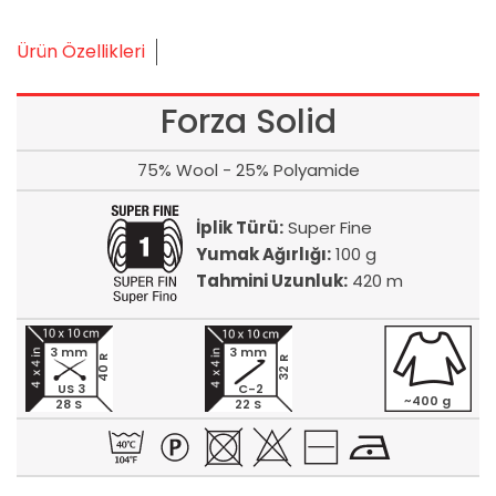
Ürün Özellikleri
Forza Solid
75% Wool - 25% Polyamide
İplik Türü:
Super Fine
Yumak Ağırlığı:
100 g
Tahmini Uzunluk:
420 m
3 mm
3 mm
40 R
32 R
US 3
C-2
~400 g
28 S
22 S