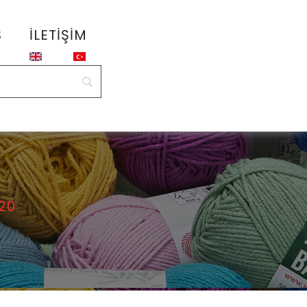
S
İLETIŞIM
620