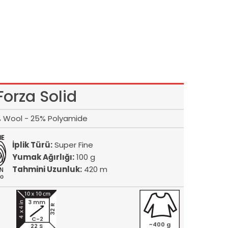
Forza Solid
 Wool - 25% Polyamide
İplik Türü:
Super Fine
Yumak Ağırlığı:
100 g
Tahmini Uzunluk:
420 m
3 mm
32 R
C-2
~400 g
22 S