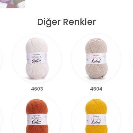
Diğer Renkler
4603
4604