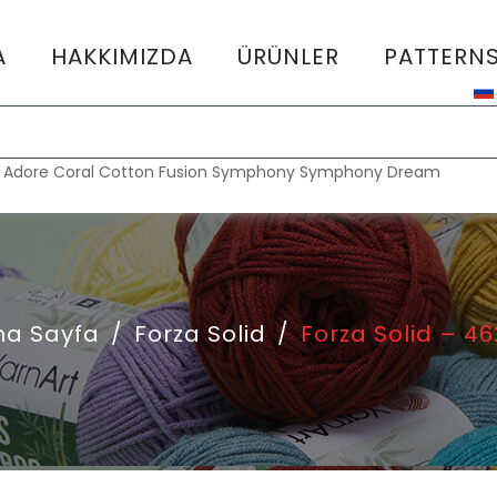
A
HAKKIMIZDA
ÜRÜNLER
PATTERN
:
Adore
Coral
Cotton Fusion
Symphony
Symphony Dream
na Sayfa
/
Forza Solid
/
Forza Solid – 4