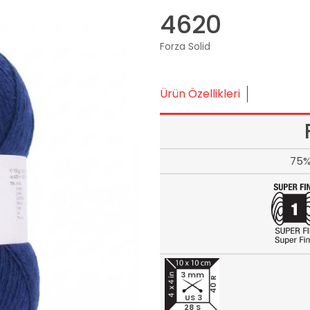
4620
Forza Solid
Ürün Özellikleri
75%
3 mm
40 R
US 3
28 S