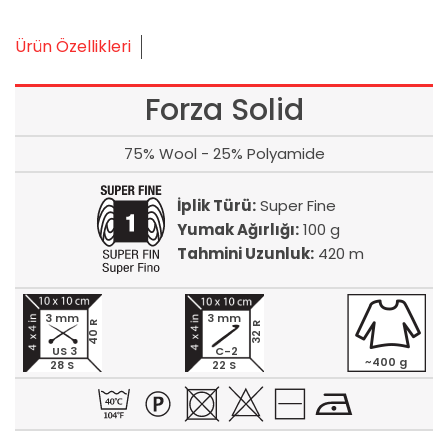
Ürün Özellikleri
Forza Solid
75% Wool - 25% Polyamide
İplik Türü:
Super Fine
Yumak Ağırlığı:
100 g
Tahmini Uzunluk:
420 m
3 mm
3 mm
40 R
32 R
US 3
C-2
~400 g
28 S
22 S