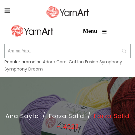
≡
Menu
Popüler aramalar:
Adore
Coral
Cotton Fusion
Symphony
Symphony Dream
Ana Sayfa
/
Forza Solid
/
Forza Solid
– 4623