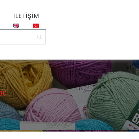
S
İLETIŞIM
30