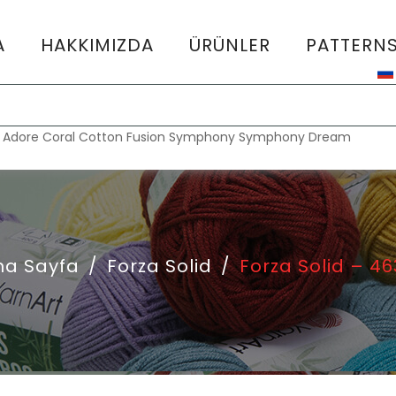
A
HAKKIMIZDA
ÜRÜNLER
PATTERN
:
Adore
Coral
Cotton Fusion
Symphony
Symphony Dream
na Sayfa
/
Forza Solid
/
Forza Solid – 46