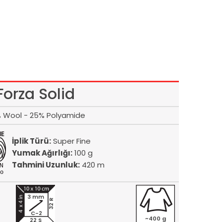
Forza Solid
 Wool - 25% Polyamide
İplik Türü:
Super Fine
Yumak Ağırlığı:
100 g
Tahmini Uzunluk:
420 m
3 mm
32 R
C-2
~400 g
22 S