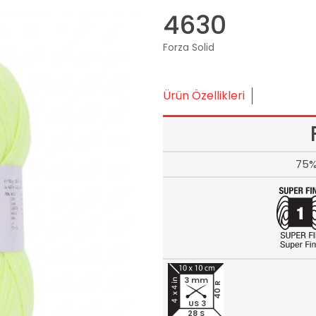
4630
Forza Solid
Ürün Özellikleri
75%
3 mm
40 R
US 3
28 S