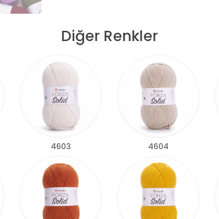
Diğer Renkler
4603
4604