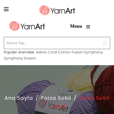
≡
Menu
Popüler aramalar:
Adore
Coral
Cotton Fusion
Symphony
Symphony Dream
Ana Sayfa
/
Forza Solid
/
Forza Solid
– 4632