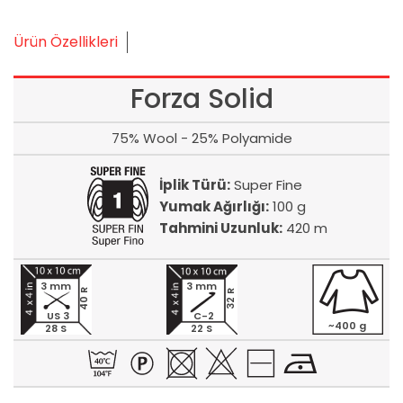
Ürün Özellikleri
Forza Solid
75% Wool - 25% Polyamide
İplik Türü:
Super Fine
Yumak Ağırlığı:
100 g
Tahmini Uzunluk:
420 m
3 mm
3 mm
40 R
32 R
US 3
C-2
~400 g
28 S
22 S