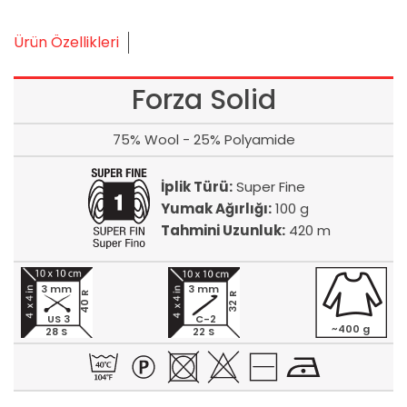
Ürün Özellikleri
Forza Solid
75% Wool - 25% Polyamide
İplik Türü:
Super Fine
Yumak Ağırlığı:
100 g
Tahmini Uzunluk:
420 m
3 mm
3 mm
40 R
32 R
US 3
C-2
~400 g
28 S
22 S