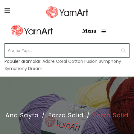
≡
Menu
Popüler aramalar:
Adore
Coral
Cotton Fusion
Symphony
Symphony Dream
Ana Sayfa
/
Forza Solid
/
Forza Solid
– 4640