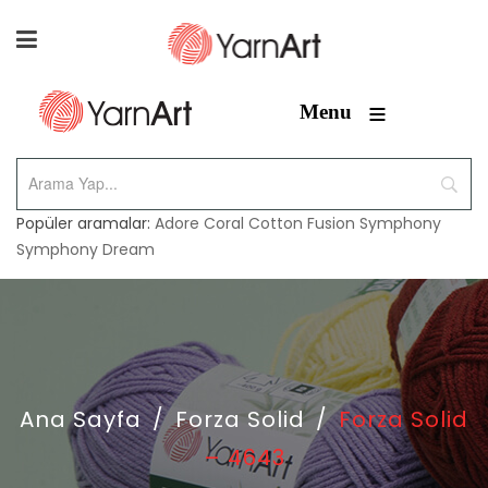
≡
Menu
Popüler aramalar:
Adore
Coral
Cotton Fusion
Symphony
Symphony Dream
Ana Sayfa
/
Forza Solid
/
Forza Solid
– 4643