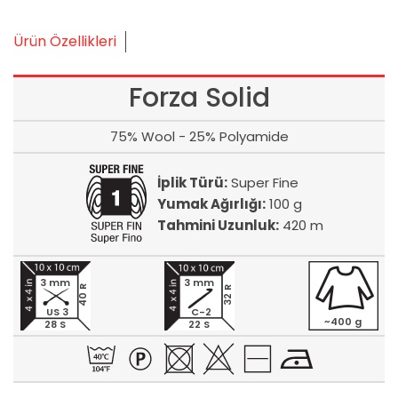
Ürün Özellikleri
Forza Solid
75% Wool - 25% Polyamide
İplik Türü:
Super Fine
Yumak Ağırlığı:
100 g
Tahmini Uzunluk:
420 m
3 mm
3 mm
40 R
32 R
US 3
C-2
~400 g
28 S
22 S