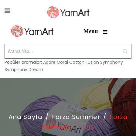
≡
Menu
Popüler aramalar:
Adore
Coral
Cotton Fusion
Symphony
Symphony Dream
Ana Sayfa
/
Forza Summer
/
Forza
Summer – 6906