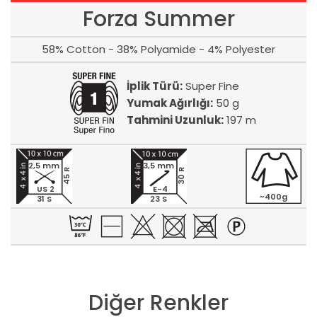
Forza Summer
58% Cotton - 38% Polyamide - 4% Polyester
İplik Türü:
Super Fine
Yumak Ağırlığı:
50 g
Tahmini Uzunluk:
197 m
2,5 mm
3,5 mm
45 R
30 R
US 2
E-4
~400g
31 S
23 S
Diğer Renkler