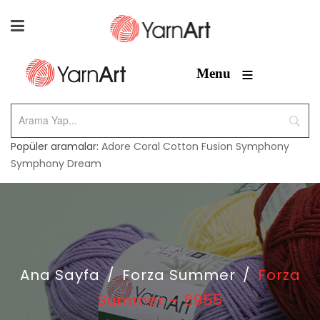
≡
Menu
Popüler aramalar:
Adore
Coral
Cotton Fusion
Symphony
Symphony Dream
Ana Sayfa
/
Forza Summer
/
Forza
Summer – 6955