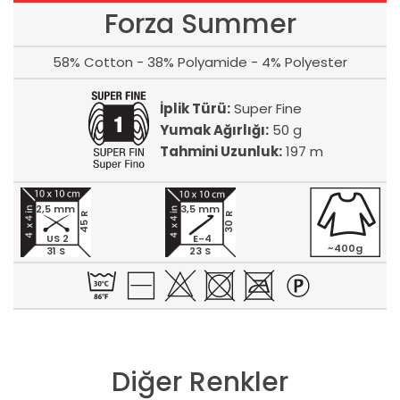
Forza Summer
58% Cotton - 38% Polyamide - 4% Polyester
İplik Türü:
Super Fine
Yumak Ağırlığı:
50 g
Tahmini Uzunluk:
197 m
2,5 mm
3,5 mm
45 R
30 R
US 2
E-4
~400g
31 S
23 S
Diğer Renkler