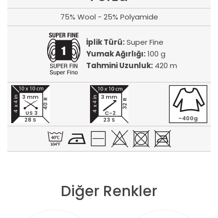
75% Wool - 25% Polyamide
İplik Türü:
Super Fine
Yumak Ağırlığı:
100 g
Tahmini Uzunluk:
420 m
3 mm
3 mm
40 R
32 R
US 3
C-2
~400g
28 S
23 S
Diğer Renkler