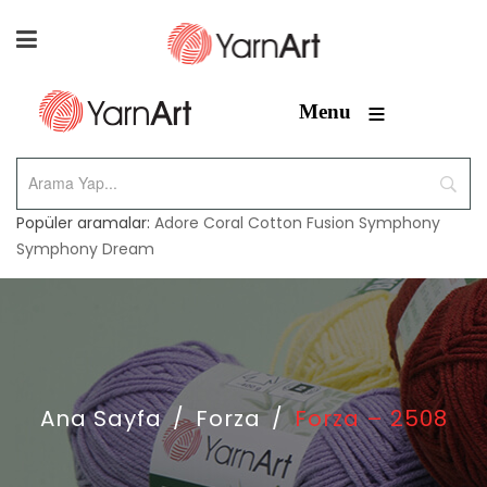
≡
Menu
Popüler aramalar:
Adore
Coral
Cotton Fusion
Symphony
Symphony Dream
Ana Sayfa
/
Forza
/
Forza – 2508