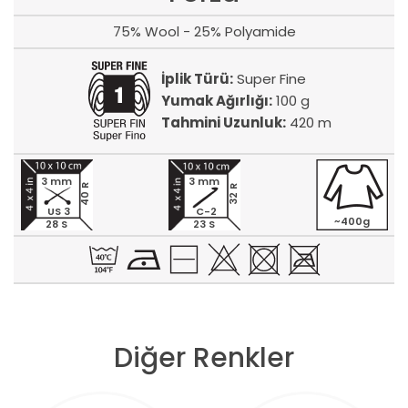
75% Wool - 25% Polyamide
İplik Türü:
Super Fine
Yumak Ağırlığı:
100 g
Tahmini Uzunluk:
420 m
3 mm
3 mm
40 R
32 R
US 3
C-2
~400g
28 S
23 S
Diğer Renkler