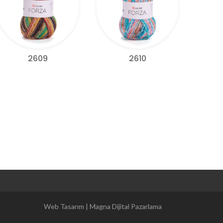
2609
2610
Magna Dijital Pazarlama