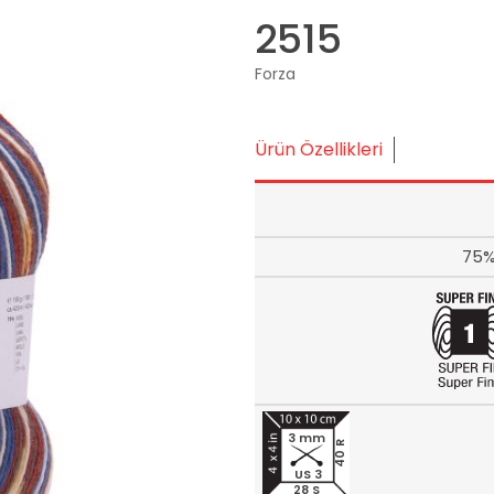
2515
Forza
Ürün Özellikleri
75%
3 mm
40 R
US 3
28 S