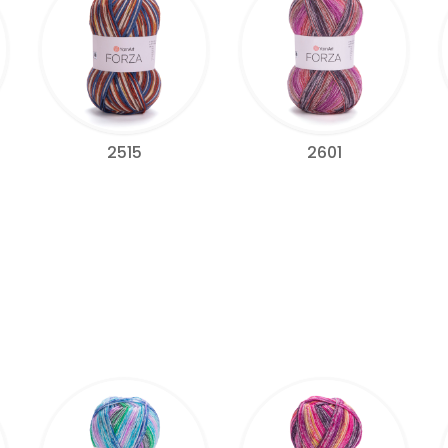
2515
2601