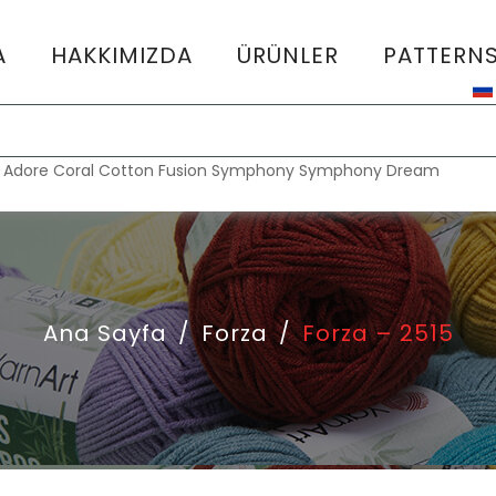
A
HAKKIMIZDA
ÜRÜNLER
PATTERN
:
Adore
Coral
Cotton Fusion
Symphony
Symphony Dream
Ana Sayfa
/
Forza
/
Forza – 2515