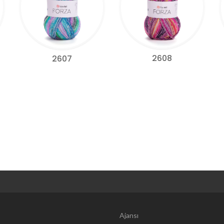
2608
2607
Web Tasarım | 
Ajansı