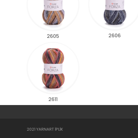
2606
2605
2611
2021 YARNART İPLİK