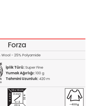
Forza
 Wool - 25% Polyamide
İplik Türü:
Super Fine
Yumak Ağırlığı:
100 g
Tahmini Uzunluk:
420 m
3 mm
32 R
C-2
~400g
23 S