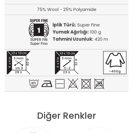
75% Wool - 25% Polyamide
İplik Türü:
Super Fine
Yumak Ağırlığı:
100 g
Tahmini Uzunluk:
420 m
3 mm
3 mm
40 R
32 R
US 3
C-2
~400g
28 S
23 S
Diğer Renkler