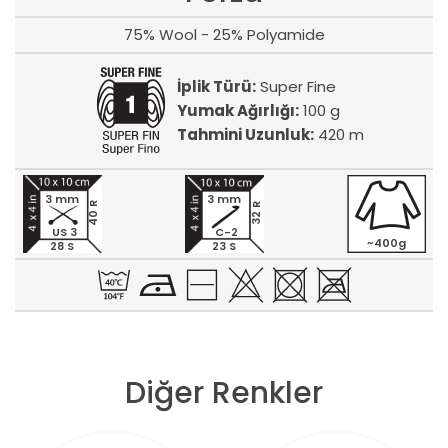
75% Wool - 25% Polyamide
İplik Türü:
Super Fine
Yumak Ağırlığı:
100 g
Tahmini Uzunluk:
420 m
3 mm
3 mm
40 R
32 R
US 3
C-2
~400g
28 S
23 S
Diğer Renkler