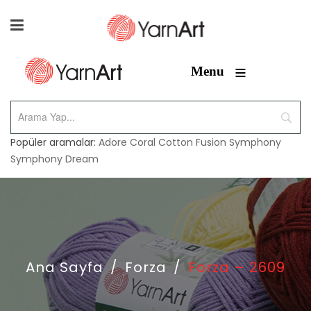
≡
Menu
Popüler aramalar:
Adore
Coral
Cotton Fusion
Symphony
Symphony Dream
Ana Sayfa
/
Forza
/
Forza – 2609