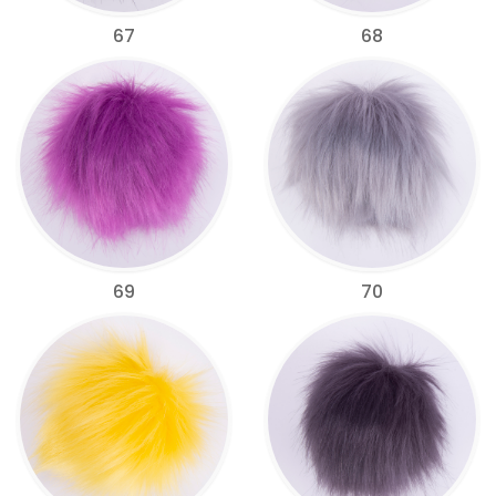
67
68
69
70