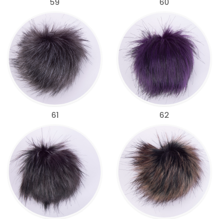
59
60
61
62