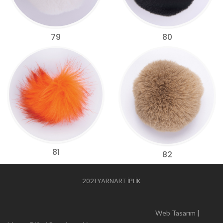
79
80
81
82
2021 YARNART İPLİK
Web Tasarım |