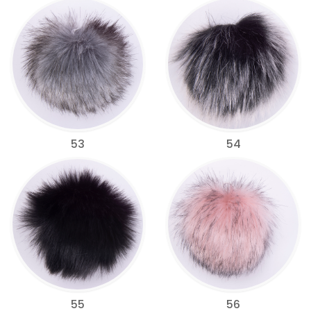
53
54
55
56