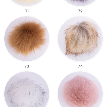
71
72
73
74