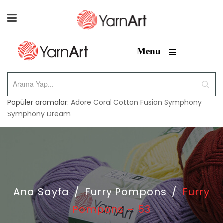
≡
Menu
Popüler aramalar:
Adore
Coral
Cotton Fusion
Symphony
Symphony Dream
Ana Sayfa
/
Furry Pompons
/
Furry
Pompons – 53