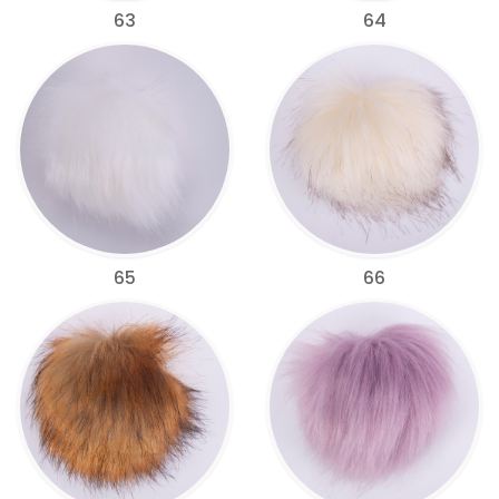
63
64
65
66