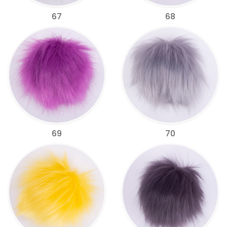
67
68
69
70