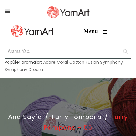
≡
Menu
Popüler aramalar:
Adore
Coral
Cotton Fusion
Symphony
Symphony Dream
Ana Sayfa
/
Furry Pompons
/
Furry
Pompons – 55