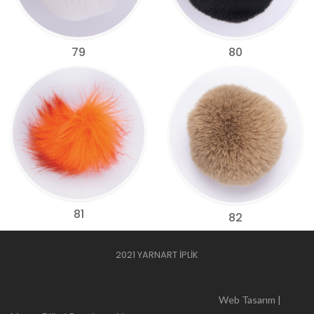
79
80
81
82
2021 YARNART İPLİK
Web Tasarım |