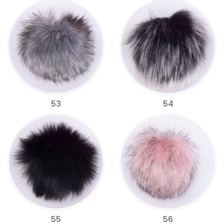
53
54
55
56