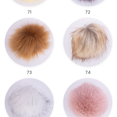
71
72
73
74