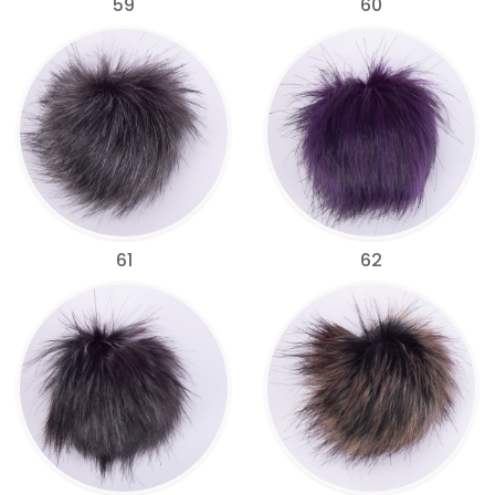
59
60
61
62