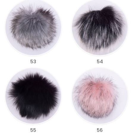
53
54
55
56