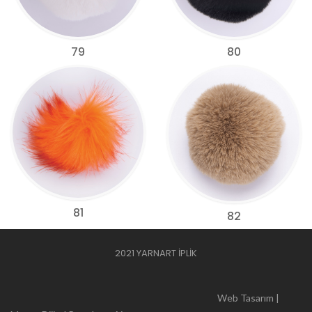
79
80
81
82
2021 YARNART İPLİK
Web Tasarım |