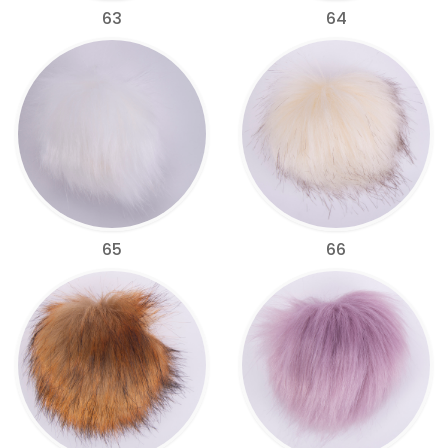
63
64
65
66