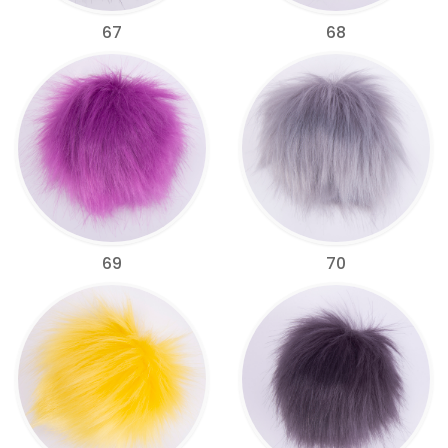
67
68
69
70