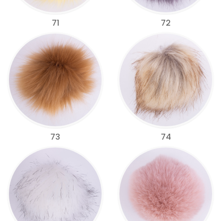
71
72
73
74