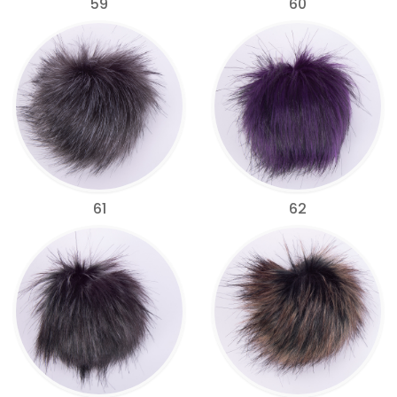
59
60
61
62