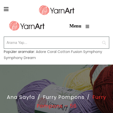
≡
Menu
Popüler aramalar:
Adore
Coral
Cotton Fusion
Symphony
Symphony Dream
Ana Sayfa
/
Furry Pompons
/
Furry
Pompons – 56