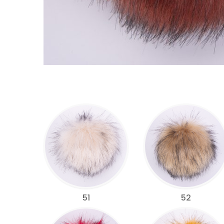
51
52