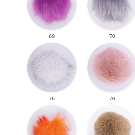
69
70
75
76