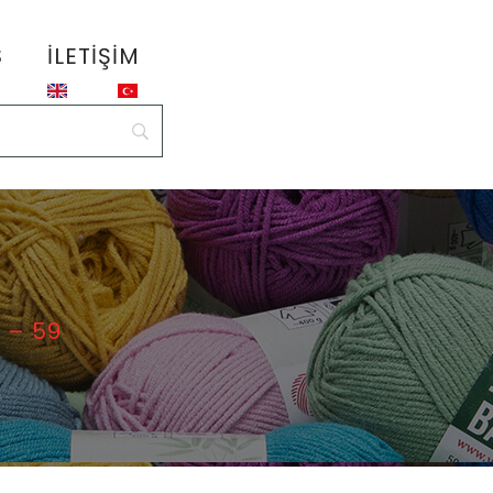
S
İLETIŞIM
 – 59