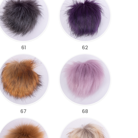
61
62
67
68