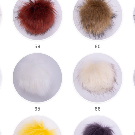
59
60
65
66