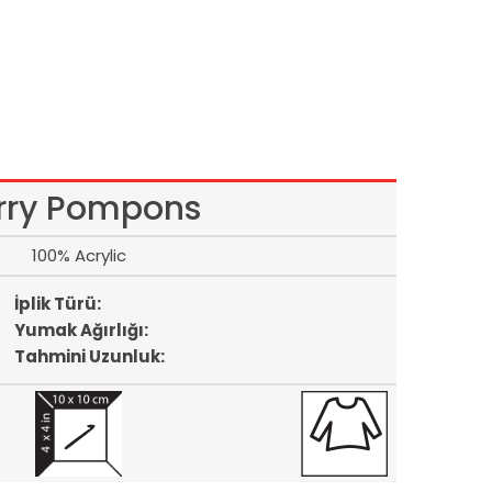
rry Pompons
100% Acrylic
İplik Türü:
Yumak Ağırlığı:
Tahmini Uzunluk: