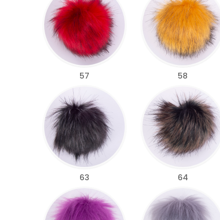
57
58
63
64