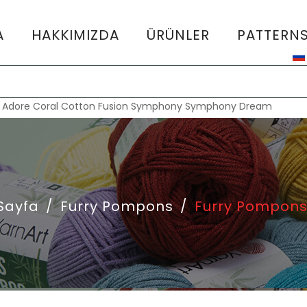
A
HAKKIMIZDA
ÜRÜNLER
PATTERN
:
Adore
Coral
Cotton Fusion
Symphony
Symphony Dream
Sayfa
/
Furry Pompons
/
Furry Pompons