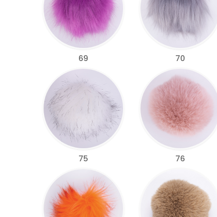
69
70
75
76