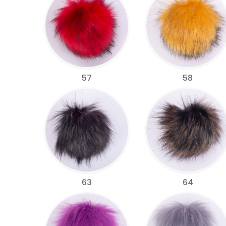
57
58
63
64