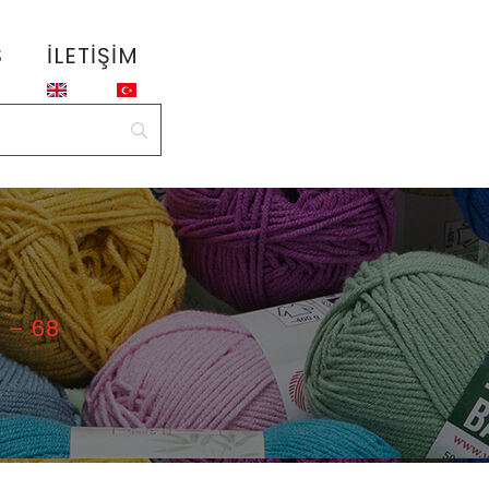
S
İLETIŞIM
 – 68