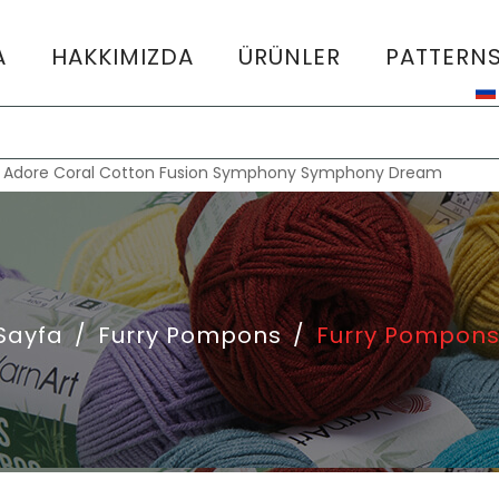
A
HAKKIMIZDA
ÜRÜNLER
PATTERN
:
Adore
Coral
Cotton Fusion
Symphony
Symphony Dream
Sayfa
/
Furry Pompons
/
Furry Pompons