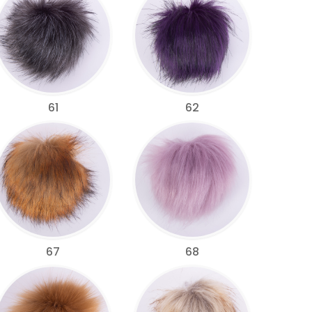
61
62
67
68