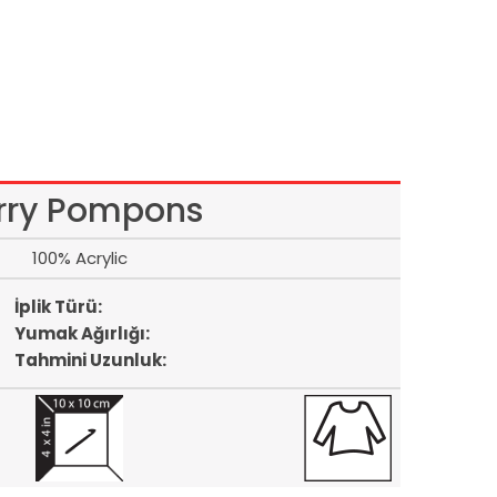
rry Pompons
100% Acrylic
İplik Türü:
Yumak Ağırlığı:
Tahmini Uzunluk: