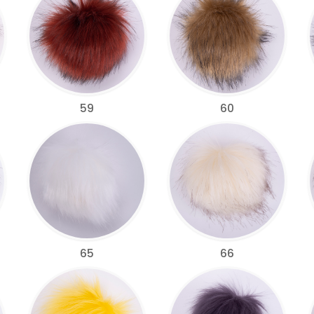
59
60
65
66