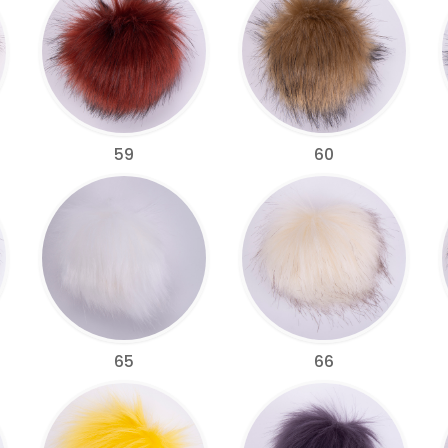
59
60
65
66