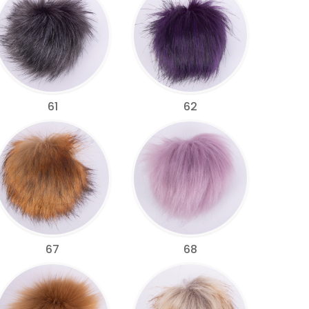
61
62
67
68