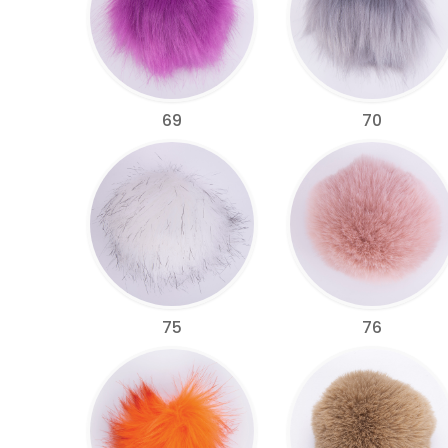
69
70
75
76