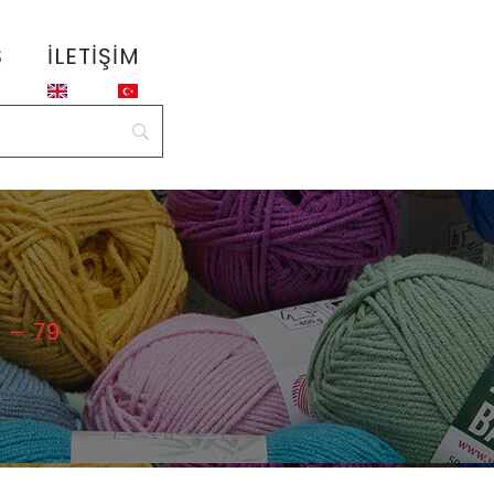
S
İLETIŞIM
 – 79