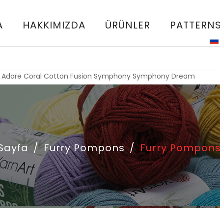
A
HAKKIMIZDA
ÜRÜNLER
PATTERN
:
Adore
Coral
Cotton Fusion
Symphony
Symphony Dream
Sayfa
/
Furry Pompons
/
Furry Pompons