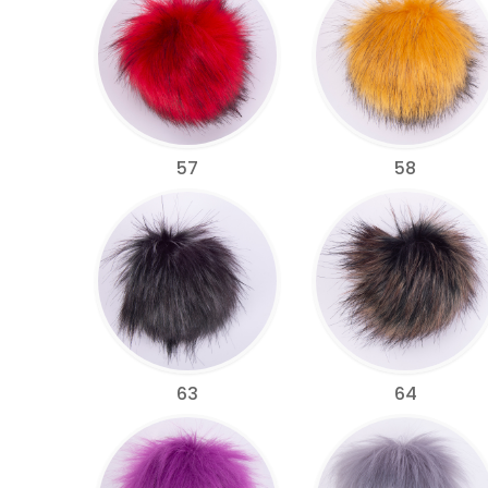
57
58
63
64