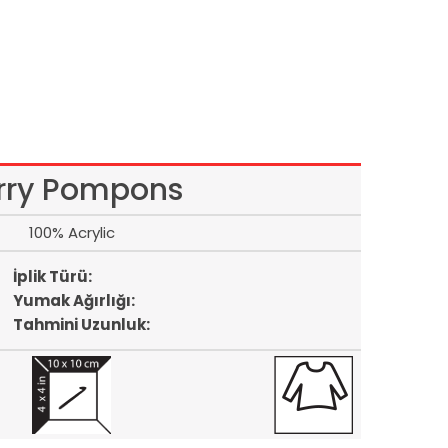
rry Pompons
100% Acrylic
İplik Türü:
Yumak Ağırlığı:
Tahmini Uzunluk: