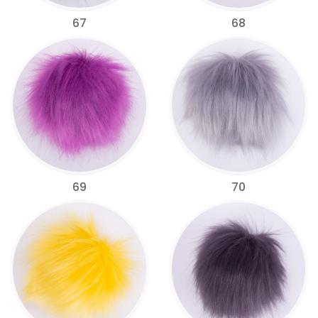
67
68
69
70