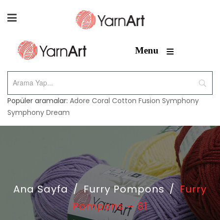
≡
Menu
Popüler aramalar:
Adore
Coral
Cotton Fusion
Symphony
Symphony Dream
Ana Sayfa
/
Furry Pompons
/
Furry
Pompons – 81