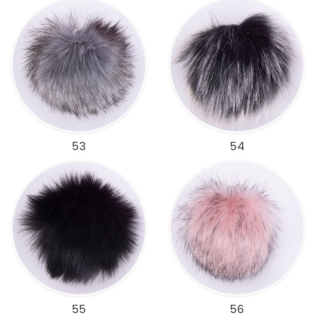
53
54
55
56