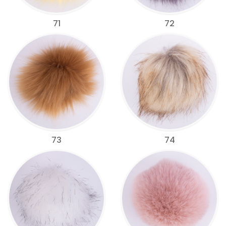
71
72
73
74