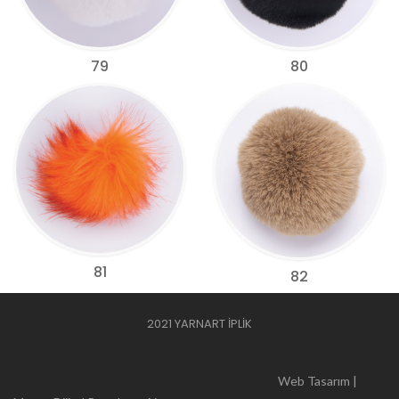
79
80
81
82
2021 YARNART İPLİK
Web Tasarım |