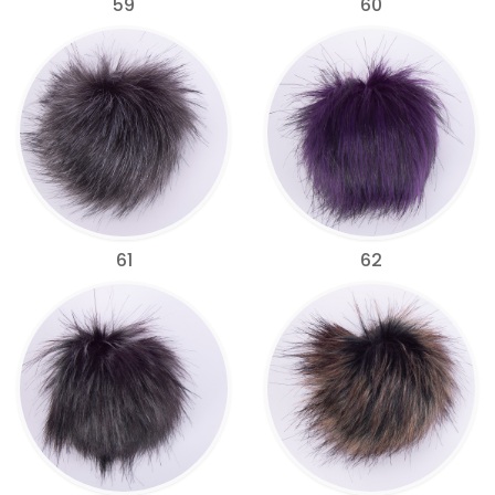
59
60
61
62