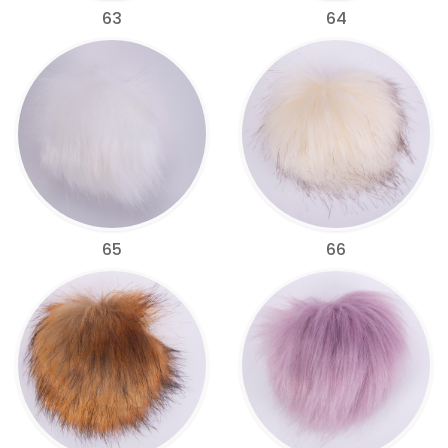
63
64
65
66