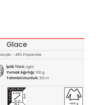
Glace
Acrylic - 48% Polyamide
İplik Türü:
Light
Yumak Ağırlığı:
100 g
Tahmini Uzunluk:
210 m
4 mm
19 R
G-6
~500 g
15 S