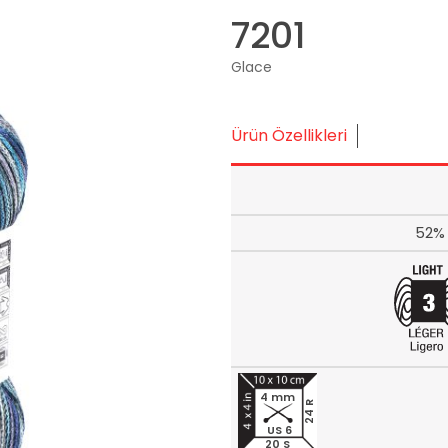
7201
Glace
Ürün Özellikleri
52% 
4 mm
24 R
US 6
20 S