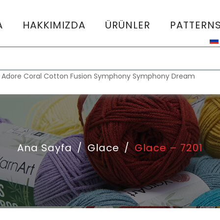
A
HAKKIMIZDA
ÜRÜNLER
PATTERN
:
Adore
Coral
Cotton Fusion
Symphony
Symphony Dream
Ana Sayfa
/
Glace
/
Glace – 7201