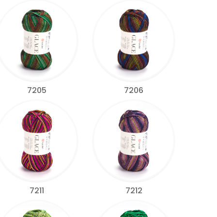
7205
7206
7211
7212