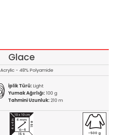
Glace
Acrylic - 48% Polyamide
İplik Türü:
Light
Yumak Ağırlığı:
100 g
Tahmini Uzunluk:
210 m
4 mm
19 R
G-6
~500 g
15 S