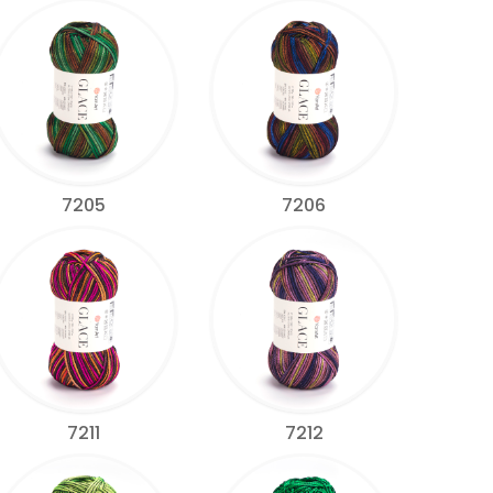
7205
7206
7211
7212