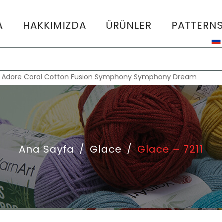
A
HAKKIMIZDA
ÜRÜNLER
PATTERN
:
Adore
Coral
Cotton Fusion
Symphony
Symphony Dream
Ana Sayfa
/
Glace
/
Glace – 7211