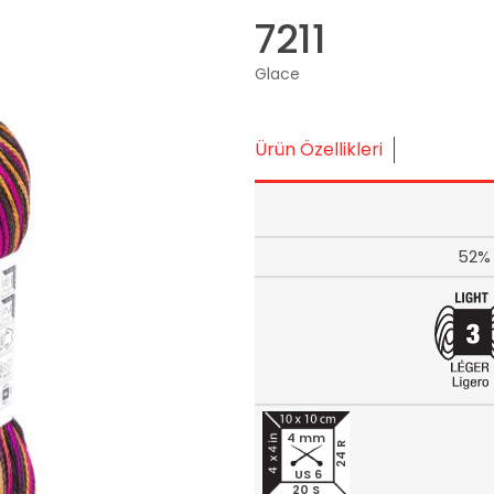
7211
Glace
Ürün Özellikleri
52% 
4 mm
24 R
US 6
20 S