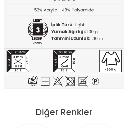
52% Acrylic - 48% Polyamide
İplik Türü:
Light
Yumak Ağırlığı:
100 g
Tahmini Uzunluk:
210 m
4 mm
4 mm
24 R
19 R
US 6
G-6
~500 g
20 S
15 S
Diğer Renkler