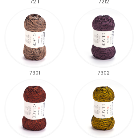
7211
7212
7301
7302