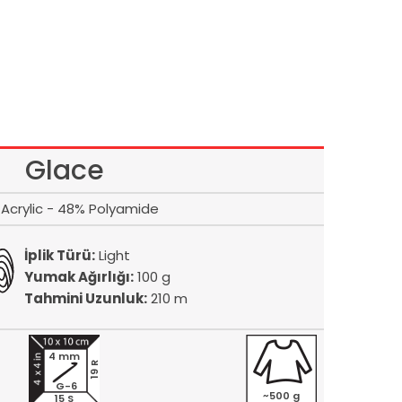
Glace
Acrylic - 48% Polyamide
İplik Türü:
Light
Yumak Ağırlığı:
100 g
Tahmini Uzunluk:
210 m
4 mm
19 R
G-6
~500 g
15 S