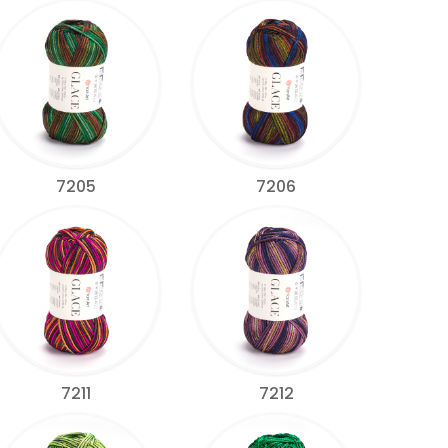
7205
7206
7211
7212