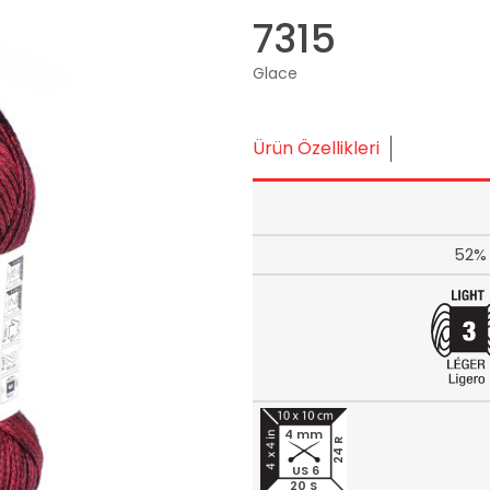
7315
Glace
Ürün Özellikleri
52% 
4 mm
24 R
US 6
20 S