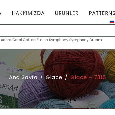
A
HAKKIMIZDA
ÜRÜNLER
PATTERN
:
Adore
Coral
Cotton Fusion
Symphony
Symphony Dream
Ana Sayfa
/
Glace
/
Glace – 7315