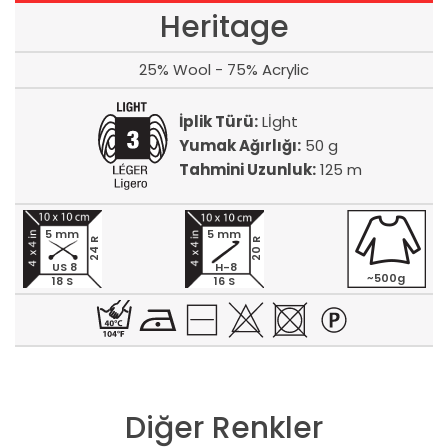
Heritage
25% Wool - 75% Acrylic
İplik Türü:
Lİght
Yumak Ağırlığı:
50 g
Tahmini Uzunluk:
125 m
5 mm
5 mm
24 R
20 R
US 8
H-8
~500g
18 S
16 S
Diğer Renkler