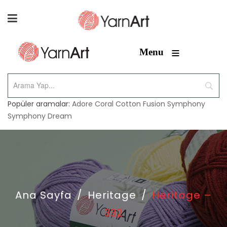
≡
Menu
Popüler aramalar:
Adore
Coral
Cotton Fusion
Symphony
Symphony Dream
Ana Sayfa
/
Heritage
/
Heritage –
332