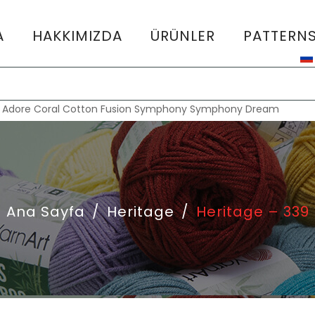
A
HAKKIMIZDA
ÜRÜNLER
PATTERN
:
Adore
Coral
Cotton Fusion
Symphony
Symphony Dream
Ana Sayfa
/
Heritage
/
Heritage – 339