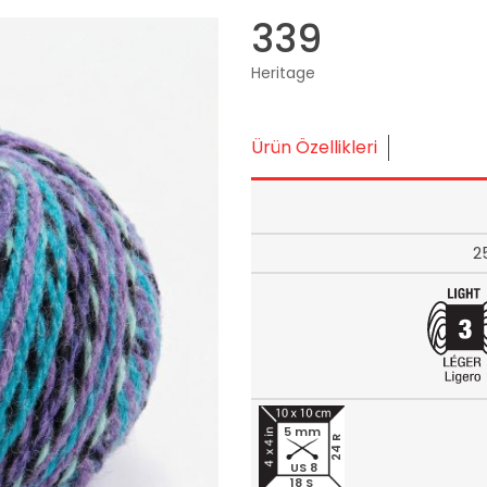
339
Heritage
Ürün Özellikleri
2
5 mm
24 R
US 8
18 S