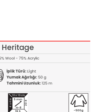
Heritage
5% Wool - 75% Acrylic
İplik Türü:
Lİght
Yumak Ağırlığı:
50 g
Tahmini Uzunluk:
125 m
5 mm
20 R
H-8
~500g
16 S