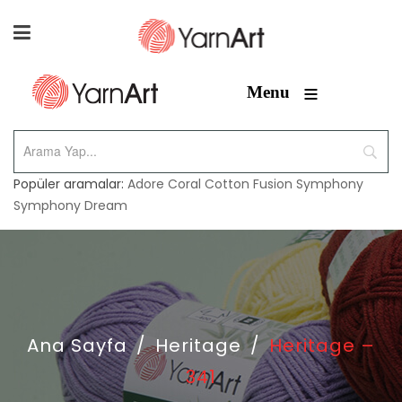
≡
Menu
Popüler aramalar:
Adore
Coral
Cotton Fusion
Symphony
Symphony Dream
Ana Sayfa
/
Heritage
/
Heritage –
341