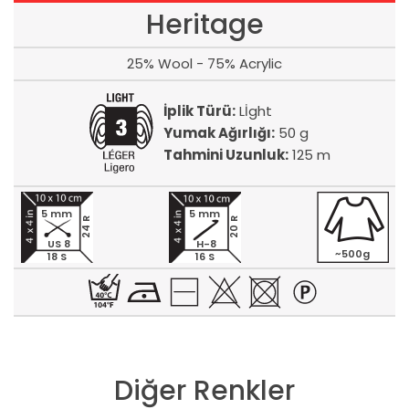
Heritage
25% Wool - 75% Acrylic
İplik Türü:
Lİght
Yumak Ağırlığı:
50 g
Tahmini Uzunluk:
125 m
5 mm
5 mm
24 R
20 R
US 8
H-8
~500g
18 S
16 S
Diğer Renkler