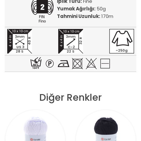
İplik Türü:
Fine
Yumak Ağırlığı:
50g
Tahmini Uzunluk:
170m
3mm
3mm
40 R
32 R
US 3
C-2
~250g
28 S
22 S
Diğer Renkler