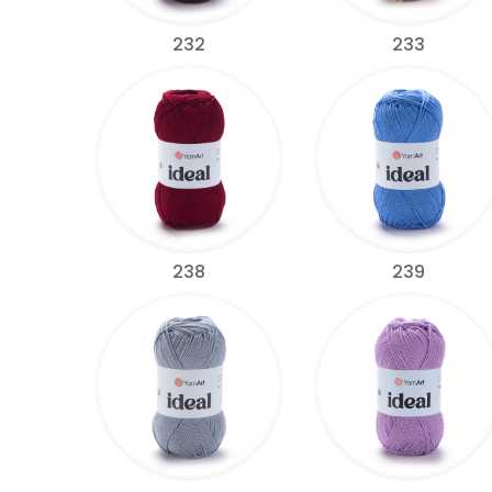
232
233
238
239