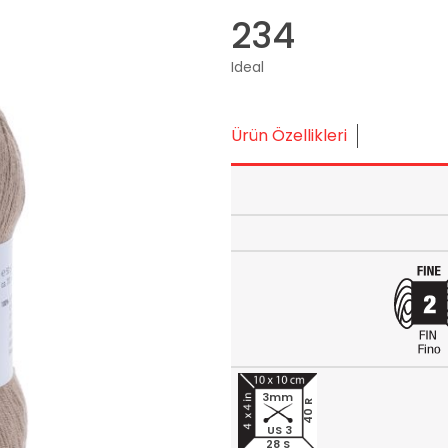
234
Ideal
Ürün Özellikleri
3mm
40 R
US 3
28 S