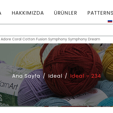
A
HAKKIMIZDA
ÜRÜNLER
PATTERN
:
Adore
Coral
Cotton Fusion
Symphony
Symphony Dream
Ana Sayfa
/
Ideal
/
Ideal – 234