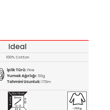
Ideal
100% Cotton
İplik Türü:
Fine
Yumak Ağırlığı:
50g
Tahmini Uzunluk:
170m
3mm
32 R
C-2
~250g
22 S