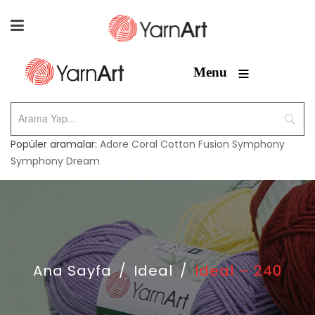
≡
Menu
Popüler aramalar:
Adore
Coral
Cotton Fusion
Symphony
Symphony Dream
Ana Sayfa
/
Ideal
/
Ideal – 240