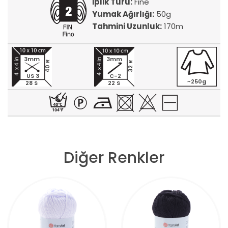
İplik Türü:
Fine
Yumak Ağırlığı:
50g
Tahmini Uzunluk:
170m
3mm
3mm
40 R
32 R
US 3
C-2
~250g
28 S
22 S
Diğer Renkler