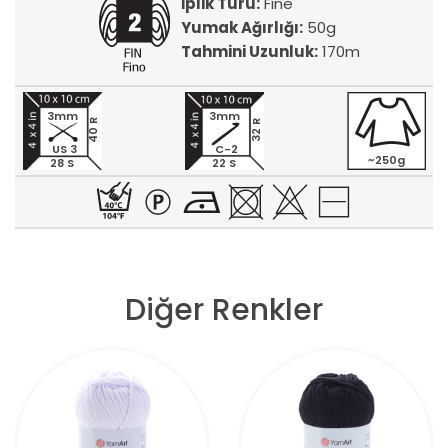
İplik Türü:
Fine
Yumak Ağırlığı:
50g
Tahmini Uzunluk:
170m
3mm
3mm
40 R
32 R
US 3
C-2
~250g
28 S
22 S
Diğer Renkler