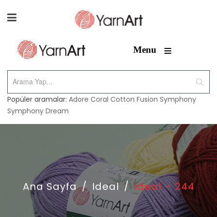
≡
Menu
Popüler aramalar:
Adore
Coral
Cotton Fusion
Symphony
Symphony Dream
Ana Sayfa
/
Ideal
/
Ideal – 244