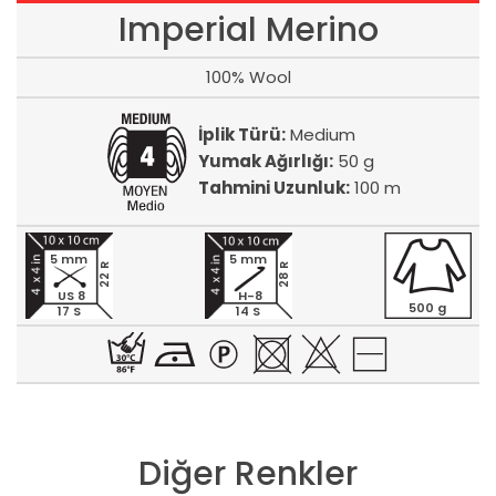
Imperial Merino
100% Wool
İplik Türü:
Medium
Yumak Ağırlığı:
50 g
Tahmini Uzunluk:
100 m
5 mm
5 mm
22 R
28 R
US 8
H-8
500 g
17 S
14 S
Diğer Renkler