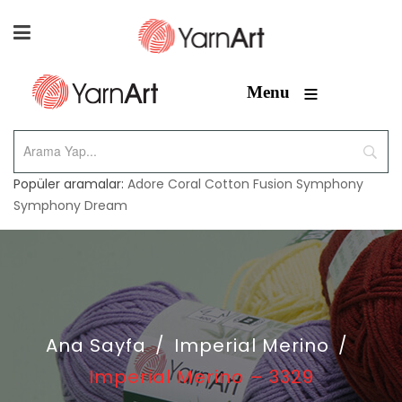
≡
Menu
Popüler aramalar:
Adore
Coral
Cotton Fusion
Symphony
Symphony Dream
Ana Sayfa
/
Imperial Merino
/
Imperial Merino – 3329