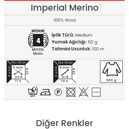
Imperial Merino
100% Wool
İplik Türü:
Medium
Yumak Ağırlığı:
50 g
Tahmini Uzunluk:
100 m
5 mm
5 mm
22 R
28 R
US 8
H-8
500 g
17 S
14 S
Diğer Renkler