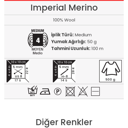
Imperial Merino
100% Wool
İplik Türü:
Medium
Yumak Ağırlığı:
50 g
Tahmini Uzunluk:
100 m
5 mm
5 mm
22 R
28 R
US 8
H-8
500 g
17 S
14 S
Diğer Renkler