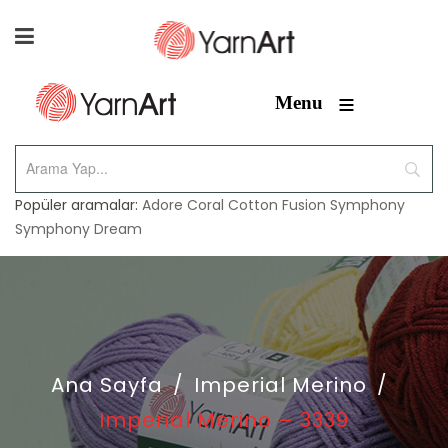
≡
Menu
Popüler aramalar:
Adore
Coral
Cotton Fusion
Symphony
Symphony Dream
Ana Sayfa
/
Imperial Merino
/
Imperial Merino – 3339