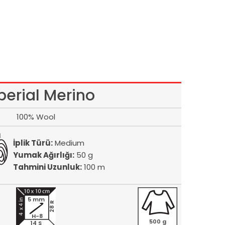
perial Merino
100% Wool
İplik Türü:
Medium
Yumak Ağırlığı:
50 g
Tahmini Uzunluk:
100 m
5 mm
28 R
H-8
500 g
14 S