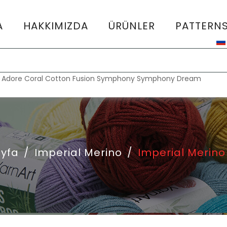
A
HAKKIMIZDA
ÜRÜNLER
PATTERN
:
Adore
Coral
Cotton Fusion
Symphony
Symphony Dream
yfa
/
Imperial Merino
/
Imperial Merino