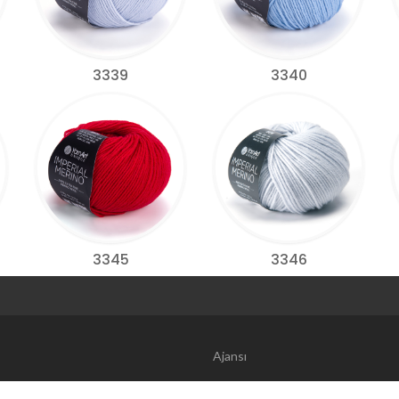
3339
3340
3345
3346
Web Tasarım | 
Ajansı