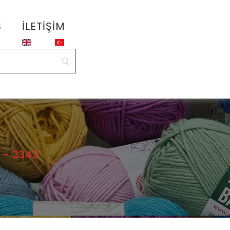
S
İLETIŞIM
 – 3343