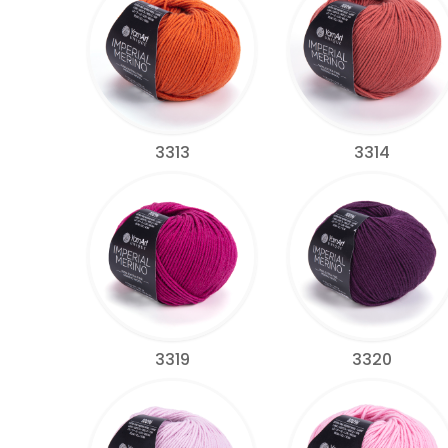
3313
3314
3319
3320