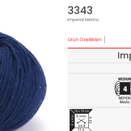
3343
Imperial Merino
Ürün Özellikleri
Im
5 mm
22 R
US 8
17 S