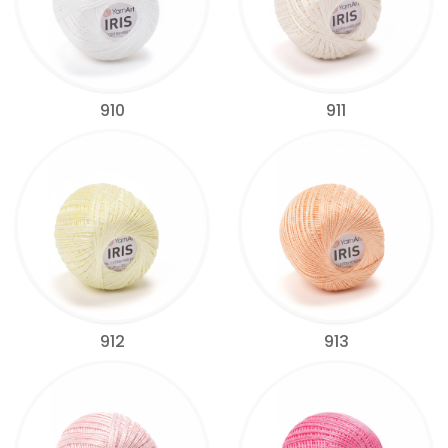
910
911
912
913