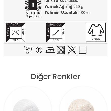
İplik Türü:
Classic
Yumak Ağırlığı:
20 g
Tahmini Uzunluk:
138 m
40 R
36 R
~ 300
33 S
30 S
Diğer Renkler