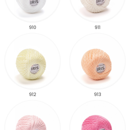
910
911
912
913