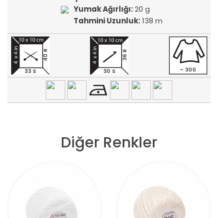
Yumak Ağırlığı:
20 g
Tahmini Uzunluk:
138 m
40 R
36 R
~ 300
33 S
30 S
Diğer Renkler