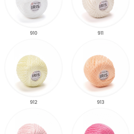
910
911
912
913