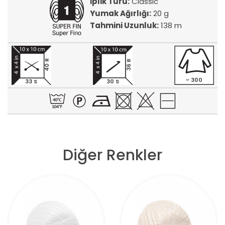
İplik Türü:
Classic
Yumak Ağırlığı:
20 g
Tahmini Uzunluk:
138 m
40 R
36 R
~ 300
33 S
30 S
Diğer Renkler