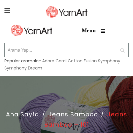
≡
Menu
Popüler aramalar:
Adore
Coral
Cotton Fusion
Symphony
Symphony Dream
Ana Sayfa
/
Jeans Bamboo
/
Jeans
Bamboo – 101