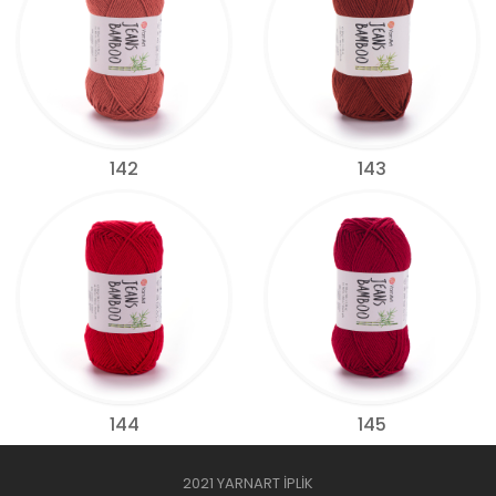
142
143
144
145
2021 YARNART İPLİK