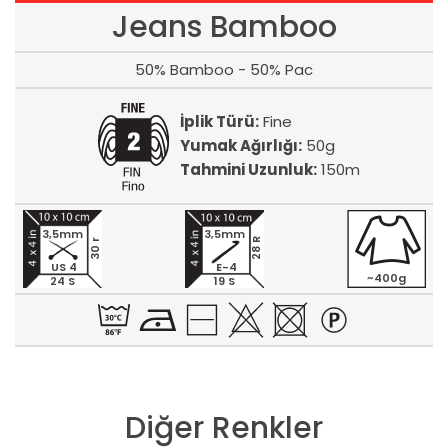
Jeans Bamboo
50% Bamboo - 50% Pac
İplik Türü:
Fine
Yumak Ağırlığı:
50g
Tahmini Uzunluk:
150m
3,5mm
3,5mm
28 R
30 r
US 4
E-4
~400g
24 S
19 S
Diğer Renkler