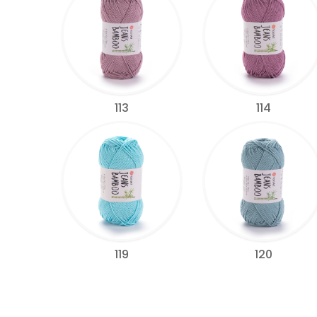
113
114
119
120