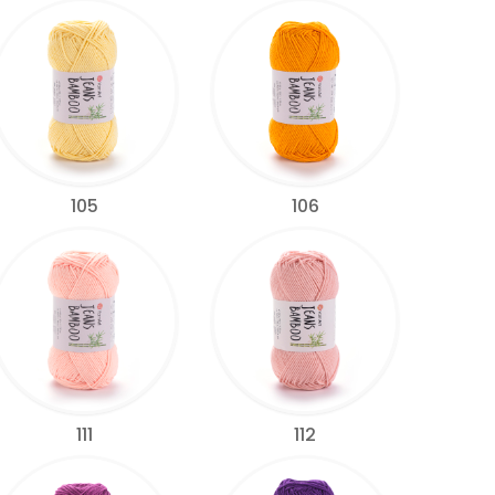
105
106
111
112