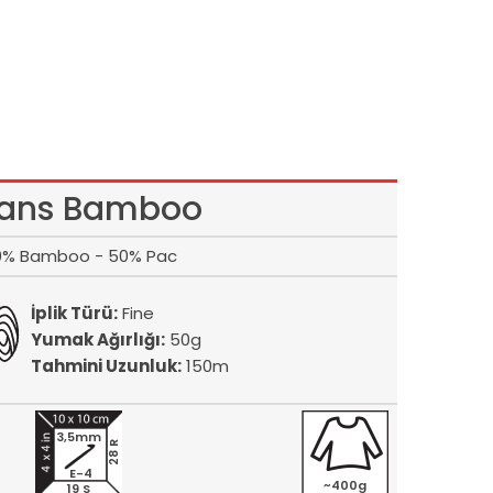
ans Bamboo
0% Bamboo - 50% Pac
İplik Türü:
Fine
Yumak Ağırlığı:
50g
Tahmini Uzunluk:
150m
3,5mm
28 R
E-4
~400g
19 S