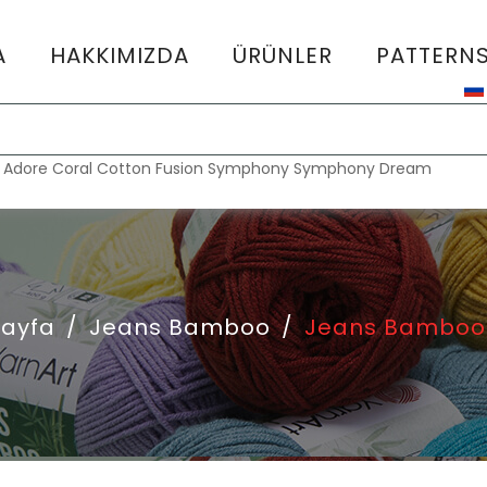
A
HAKKIMIZDA
ÜRÜNLER
PATTERN
:
Adore
Coral
Cotton Fusion
Symphony
Symphony Dream
Sayfa
/
Jeans Bamboo
/
Jeans Bamboo 