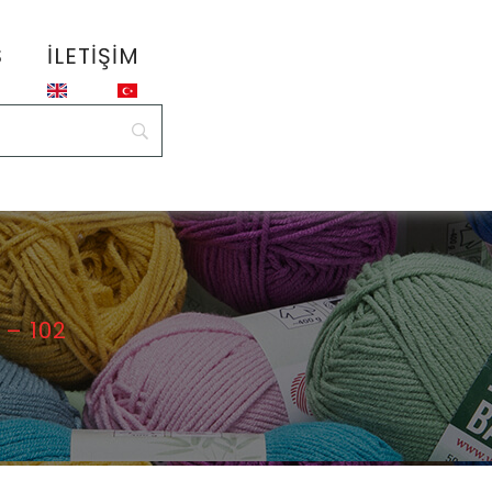
S
İLETIŞIM
– 102