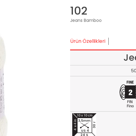
102
Jeans Bamboo
Ürün Özellikleri
Je
5
3,5mm
30 r
US 4
24 S