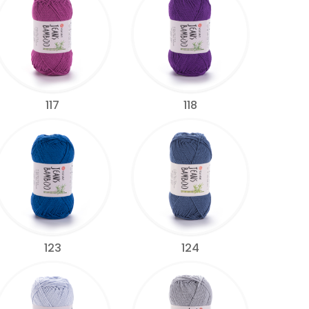
117
118
123
124