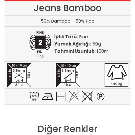
Jeans Bamboo
50% Bamboo - 50% Pac
İplik Türü:
Fine
Yumak Ağırlığı:
50g
Tahmini Uzunluk:
150m
3,5mm
3,5mm
28 R
30 r
US 4
E-4
~400g
24 S
19 S
Diğer Renkler