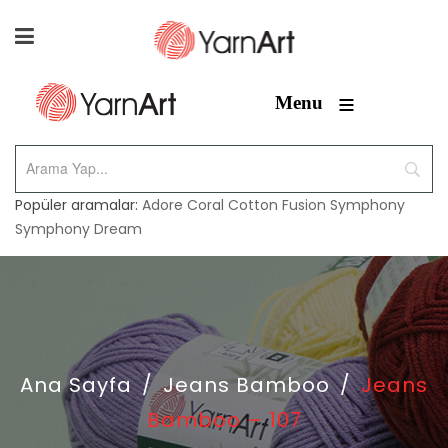
≡
Menu
Popüler aramalar:
Adore
Coral
Cotton Fusion
Symphony
Symphony Dream
Ana Sayfa
/
Jeans Bamboo
/
Jeans
Bamboo – 107