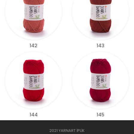
142
143
144
145
2021 YARNART İPLİK