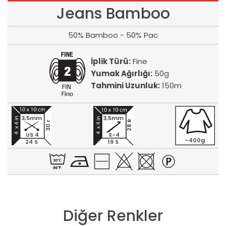
Jeans Bamboo
50% Bamboo - 50% Pac
İplik Türü:
Fine
Yumak Ağırlığı:
50g
Tahmini Uzunluk:
150m
3,5mm
3,5mm
28 R
30 r
US 4
E-4
~400g
24 S
19 S
Diğer Renkler