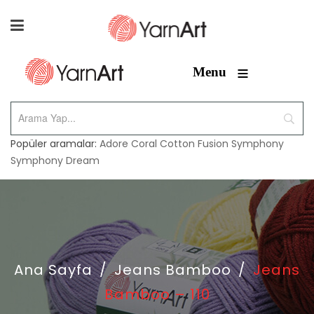
≡
Menu
Popüler aramalar:
Adore
Coral
Cotton Fusion
Symphony
Symphony Dream
Ana Sayfa
/
Jeans Bamboo
/
Jeans
Bamboo – 110