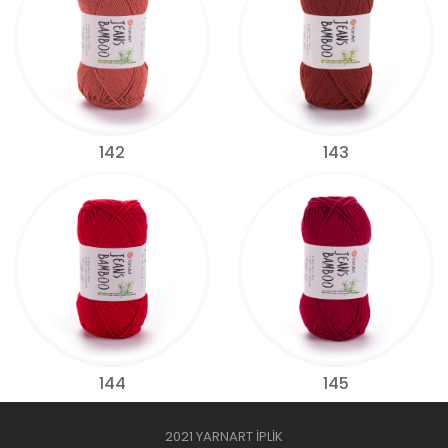
142
143
144
145
2021 YARNART İPLİK