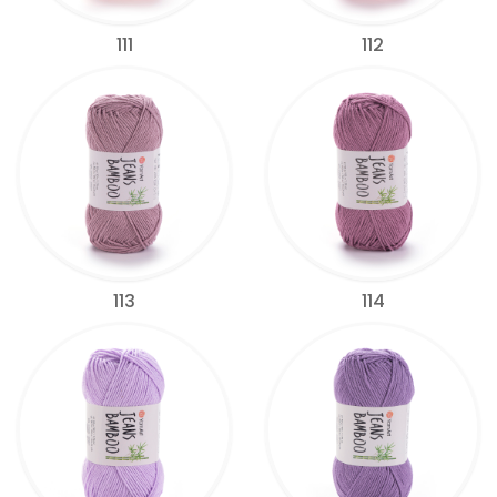
111
112
113
114