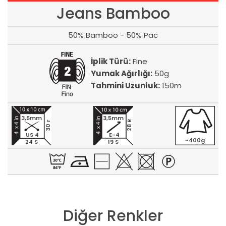
Jeans Bamboo
50% Bamboo - 50% Pac
İplik Türü:
Fine
Yumak Ağırlığı:
50g
Tahmini Uzunluk:
150m
3,5mm
3,5mm
28 R
30 r
US 4
E-4
~400g
24 S
19 S
Diğer Renkler