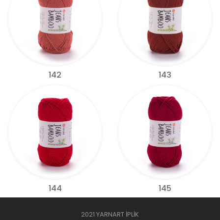
142
143
144
145
2021 YARNART İPLİK