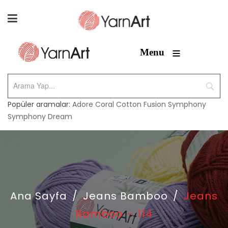
≡
Menu
Popüler aramalar:
Adore
Coral
Cotton Fusion
Symphony
Symphony Dream
Ana Sayfa
/
Jeans Bamboo
/
Jeans
Bamboo – 114