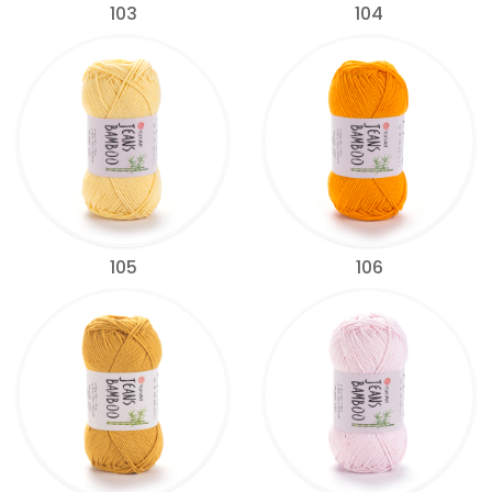
103
104
105
106