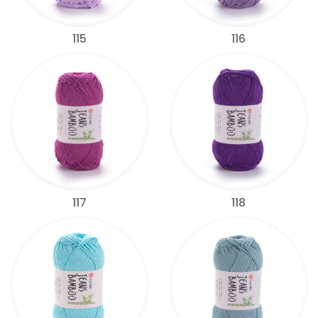
115
116
117
118