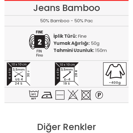
Jeans Bamboo
50% Bamboo - 50% Pac
İplik Türü:
Fine
Yumak Ağırlığı:
50g
Tahmini Uzunluk:
150m
3,5mm
3,5mm
28 R
30 r
US 4
E-4
~400g
24 S
19 S
Diğer Renkler