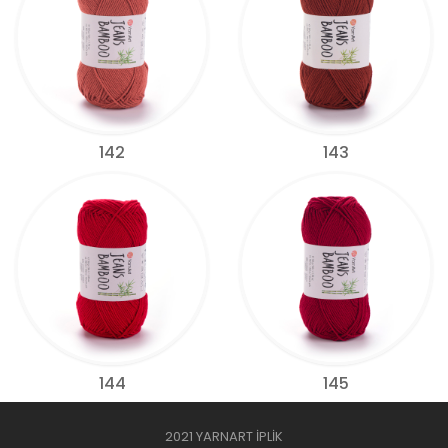
142
143
144
145
2021 YARNART İPLİK