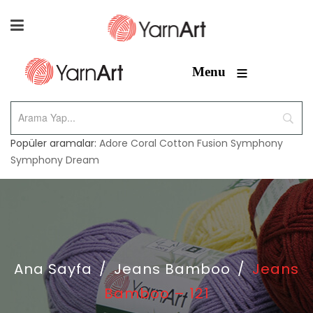
≡
Menu
Popüler aramalar:
Adore
Coral
Cotton Fusion
Symphony
Symphony Dream
Ana Sayfa
/
Jeans Bamboo
/
Jeans
Bamboo – 121