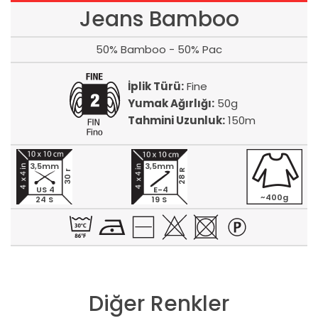
Jeans Bamboo
50% Bamboo - 50% Pac
İplik Türü:
Fine
Yumak Ağırlığı:
50g
Tahmini Uzunluk:
150m
3,5mm
3,5mm
28 R
30 r
US 4
E-4
~400g
24 S
19 S
Diğer Renkler