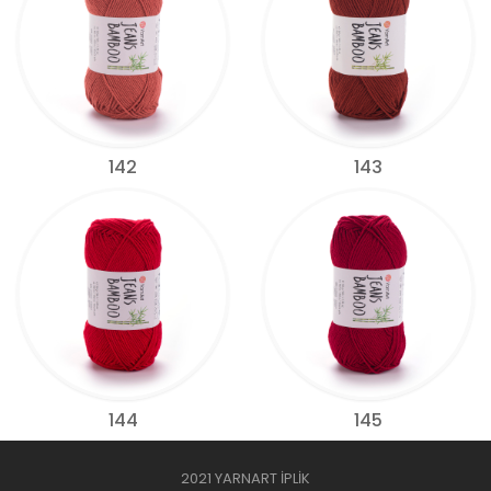
142
143
144
145
2021 YARNART İPLİK