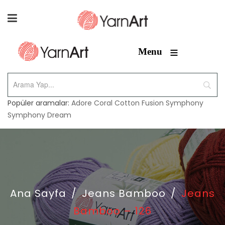
≡
Menu
Popüler aramalar:
Adore
Coral
Cotton Fusion
Symphony
Symphony Dream
Ana Sayfa
/
Jeans Bamboo
/
Jeans
Bamboo – 126