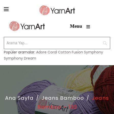
≡
Menu
Popüler aramalar:
Adore
Coral
Cotton Fusion
Symphony
Symphony Dream
Ana Sayfa
/
Jeans Bamboo
/
Jeans
Bamboo – 130