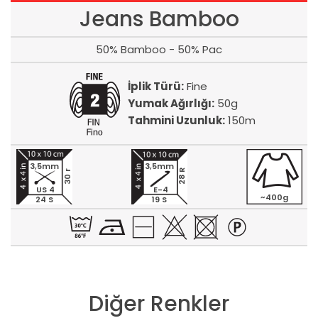
Jeans Bamboo
50% Bamboo - 50% Pac
İplik Türü:
Fine
Yumak Ağırlığı:
50g
Tahmini Uzunluk:
150m
3,5mm
3,5mm
28 R
30 r
US 4
E-4
~400g
24 S
19 S
Diğer Renkler