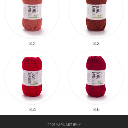
142
143
144
145
2021 YARNART İPLİK