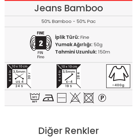
Jeans Bamboo
50% Bamboo - 50% Pac
İplik Türü:
Fine
Yumak Ağırlığı:
50g
Tahmini Uzunluk:
150m
3,5mm
3,5mm
28 R
30 r
US 4
E-4
~400g
24 S
19 S
Diğer Renkler