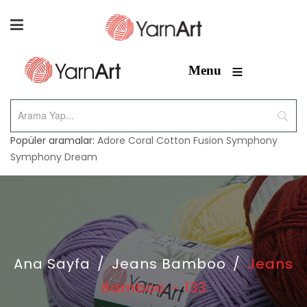
≡
Menu
Popüler aramalar:
Adore
Coral
Cotton Fusion
Symphony
Symphony Dream
Ana Sayfa
/
Jeans Bamboo
/
Jeans
Bamboo – 133