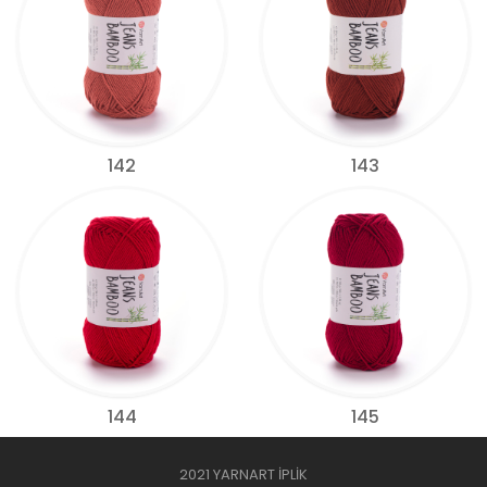
142
143
144
145
2021 YARNART İPLİK