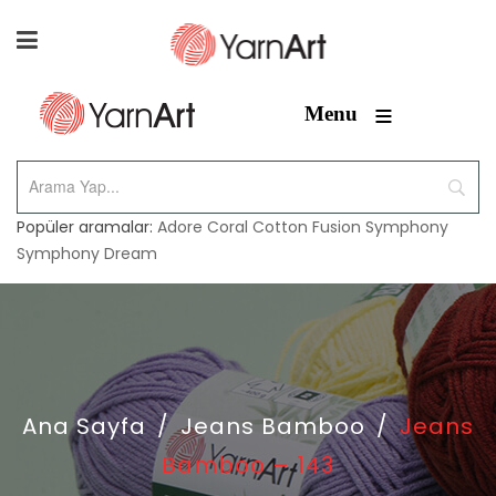
≡
Menu
Popüler aramalar:
Adore
Coral
Cotton Fusion
Symphony
Symphony Dream
Ana Sayfa
/
Jeans Bamboo
/
Jeans
Bamboo – 143