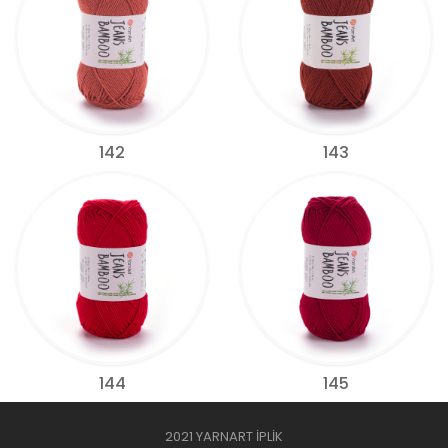
142
143
144
145
2021 YARNART İPLİK