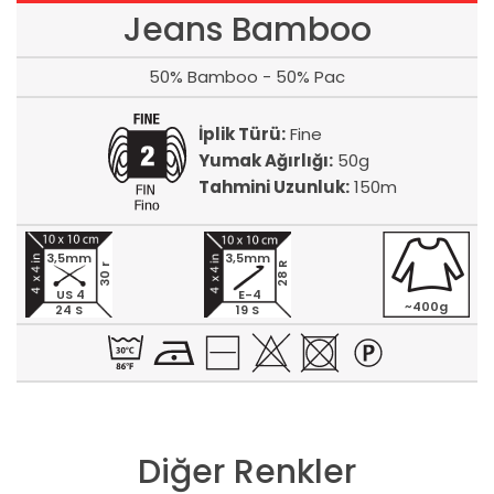
Jeans Bamboo
50% Bamboo - 50% Pac
İplik Türü:
Fine
Yumak Ağırlığı:
50g
Tahmini Uzunluk:
150m
3,5mm
3,5mm
28 R
30 r
US 4
E-4
~400g
24 S
19 S
Diğer Renkler