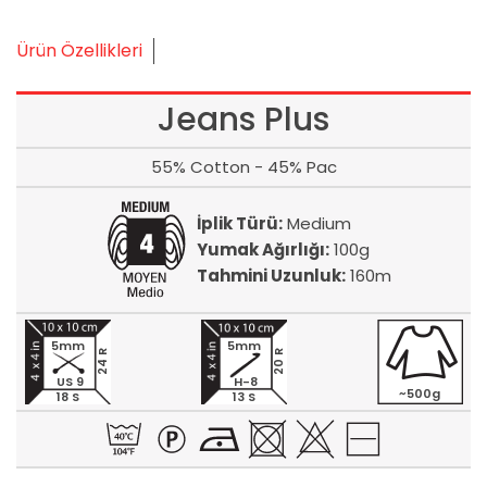
Ürün Özellikleri
Jeans Plus
55% Cotton - 45% Pac
İplik Türü:
Medium
Yumak Ağırlığı:
100g
Tahmini Uzunluk:
160m
5mm
5mm
24 R
20 R
US 9
H-8
~500g
18 S
13 S