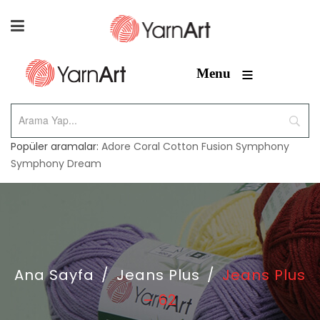
≡
Menu
Popüler aramalar:
Adore
Coral
Cotton Fusion
Symphony
Symphony Dream
Ana Sayfa
/
Jeans Plus
/
Jeans Plus
– 62