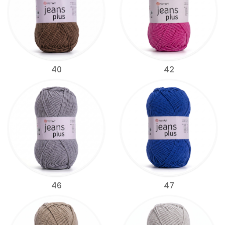
40
42
46
47